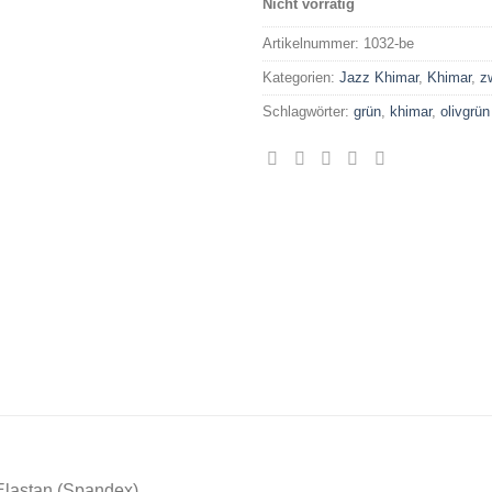
Nicht vorrätig
Artikelnummer:
1032-be
Kategorien:
Jazz Khimar
,
Khimar
,
z
Schlagwörter:
grün
,
khimar
,
olivgrün
Elastan (Spandex)