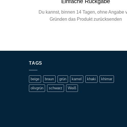
Einfache Rückgabe
Du kannst, binnen 14 Tagen, ohne Angabe 
Gründen das Produkt zurücksenden
TAGS
beige
braun
grün
kamel
khaki
khimar
olivgrün
schwarz
Weiß