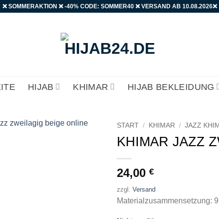
❌ SOMMERAKTION ❌ -40% CODE: SOMMER40 ❌ VERSAND AB 10.08.2026❌
ITE
HIJAB
KHIMAR
HIJAB BEKLEIDUNG
START
/
KHIMAR
/
JAZZ KHI
KHIMAR JAZZ Z
Auf die
Wunschliste
24,00
€
zzgl.
Versand
Materialzusammensetzung: 95