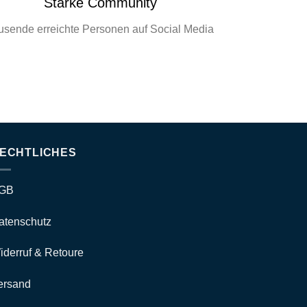
Starke Community
usende erreichte Personen auf Social Media
ECHTLICHES
GB
atenschutz
iderruf & Retoure
ersand