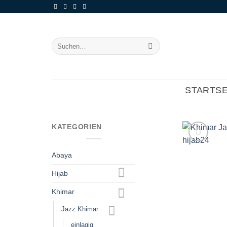
Zum
Inhalt
springen
Suchen
nach:
STARTSE
KATEGORIEN
Abaya
Hijab
Khimar
Jazz Khimar
einlagig