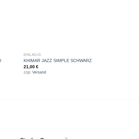
+
+
EINLAGIG
JAZZ KHIMAR
U
KHIMAR JAZZ SIMPLE SCHWARZ
KHIMAR JA
21,00
€
24,00
€
zzgl.
Versand
zzgl.
Versand