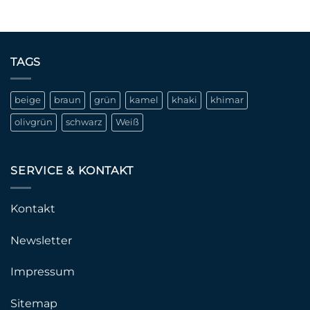
TAGS
beige
braun
grün
kamel
khaki
khimar
olivgrün
schwarz
Weiß
SERVICE & KONTAKT
Kontakt
Newsletter
Impressum
Sitemap