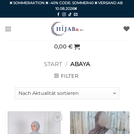
Zum
❌ SOMMERAKTION ❌ -40% CODE: SOMMER40 ❌ VERSAND AB
10.08.2026❌
Inhalt
springen
0,00
€
START
/
ABAYA
FILTER
Auf die
Auf die
Wunschliste
Wunschliste