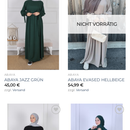
NICHT VORRÄTIG
ABAYA
ABAYA
ABAYA JAZZ GRÜN
ABAYA EVASED HELLBEIGE
45,00
€
54,99
€
zzgl.
Versand
zzgl.
Versand
Auf die
Auf die
Wunschliste
Wunschliste