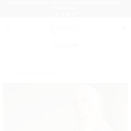
Zum
❌ SOMMERAKTION ❌ -40% CODE: SOMMER40 ❌ VERSAND AB
10.08.2026❌
Inhalt
springen
0,00
€
Versandkosten
*
Mehr Info
Starke Community
16.000+
Follower
Versandkostenfrei
ab
60€ (DE)