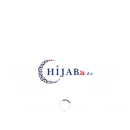
140X140
140X140
JAZZ Hijab 140×140
JAZZ Hijab 140×140
SANDGRAU
MOKKA
12,99
€
12,99
€
zzgl.
Versand
zzgl.
Versand
#HIJAB24 AUF INSTAGRAM
Mehr