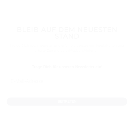
BLEIB AUF DEM NEUESTEN
STAND
Melde Dich noch heute an und erfahre als erstes von Neuigkeiten und
erhalte Zugang zu exklusiven Aktionen!
Trage Dich für unseren Newsletter ein!
BEITRETEN