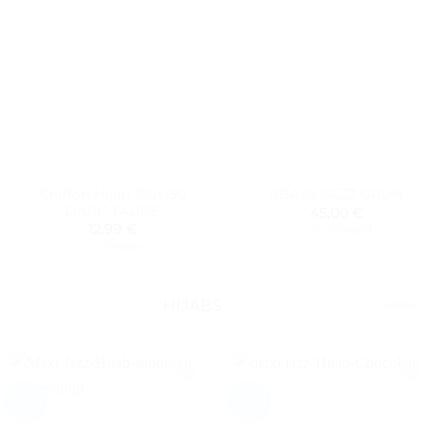
150X150
ABAYA
Chiffon Hijab 150×150
ABAYA JAZZ GRÜN
DARK TAUPE
45,00
€
12,99
€
zzgl.
Versand
zzgl.
Versand
HIJABS
Mehr
NEU!
NEU!
Auf die
Auf die
Wunschliste
Wunschliste