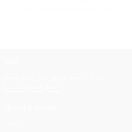
Tausende erreichte Personen auf Social
Media
TAGS
beige
braun
grün
kamel
khaki
khimar
olivgrün
schwarz
Weiß
SERVICE & KONTAKT
Kontakt