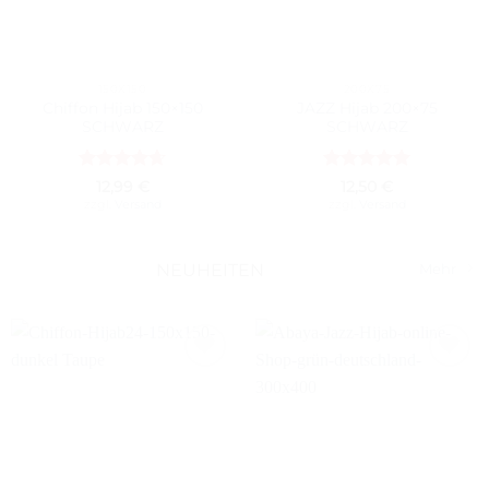
150X150
200X75
Chiffon Hijab 150×150
JAZZ Hijab 200×75
SCHWARZ
SCHWARZ
Bewertet
Bewertet
12,99
€
12,50
€
mit
4.67
mit
5
von
zzgl.
Versand
zzgl.
Versand
von 5
5
NEUHEITEN
Mehr
Auf die
Auf die
Wunschliste
Wunschliste