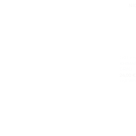
NI
+
JAZZ KH
KHIMAR
GRAU
24,00
€
zzgl.
Ver