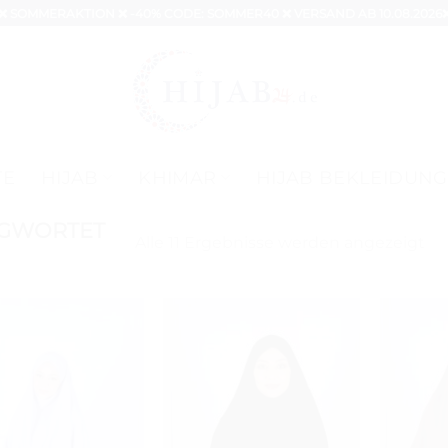
❌ SOMMERAKTION ❌ -40% CODE: SOMMER40 ❌ VERSAND AB 10.08.2026
TE
HIJAB
KHIMAR
HIJAB BEKLEIDUNG
AGWORTET
Na
Alle 11 Ergebnisse werden angezeigt
Akt
sor
Auf die
Auf die
Wunschliste
Wunschliste