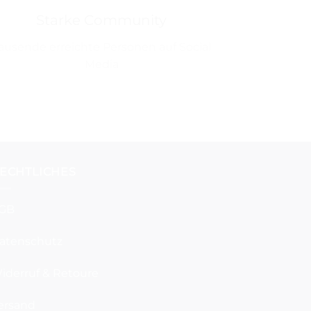
Starke Community
ausende erreichte Personen auf Social
Media
ECHTLICHES
GB
atenschutz
iderruf & Retoure
ersand