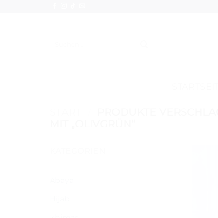
Zum
Inhalt
springen
Suchen
nach:
STARTSEI
START
/
PRODUKTE VERSCHL
MIT „OLIVGRÜN“
KATEGORIEN
Abaya
Hijab
Khimar