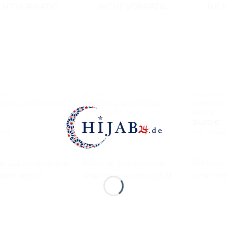
CHT VORRÄTIG
NICHT VORRÄTIG
NIC
+
+
IMAR
EINLAGIG
JAZZ KHI
 JAZZ ZWEILAGIG
KHIMAR JAZZ SIMPLE
KHIMAR 
OLIVGRÜN
BEIGE
21,00
€
24,00
€
sand
zzgl.
Versand
zzgl.
Versa
Auf die
Auf die
Wunschliste
Wunschliste