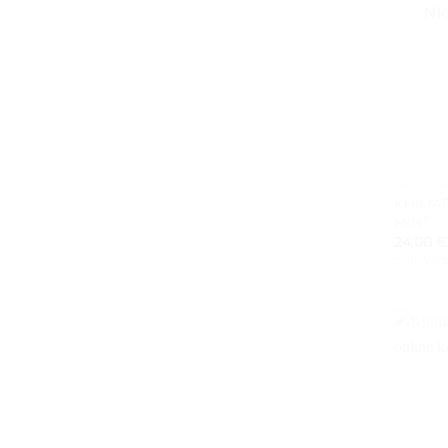
NI
+
JAZZ KH
KHIMAR
MINT
24,00
€
zzgl.
Ver