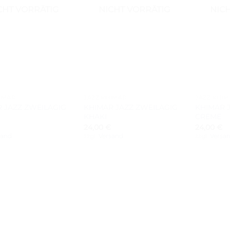
CHT VORRÄTIG
NICHT VORRÄTIG
NIC
+
+
IMAR
JAZZ KHIMAR
JAZZ KHI
 JAZZ ZWEILAGIG
KHIMAR JAZZ ZWEILAGIG
KHIMAR 
KHAKI
CREME
24,00
€
24,00
€
sand
zzgl.
Versand
zzgl.
Versa