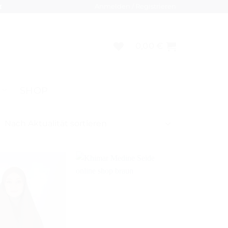
Anmelden / Registrieren
❌
0,00
€
SHOP
ch
ualität
tiert
Auf die
Auf die
Wunschliste
Wunschliste