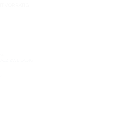
HT VORRÄTIG
MAR
JAZZ ZWEILAGIG
nd