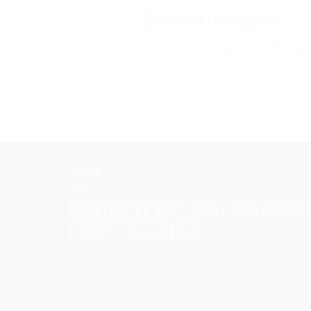
Einfache Rückgabe
Du kannst, binnen 14 Tagen, ohne Ang
von Gründen das Produkt zurücksend
TAGS
beige
braun
grün
kamel
khaki
khimar
olivgrün
schwarz
Weiß