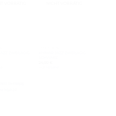
HT VORRÄTIG
NICHT VORRÄTIG
+
MAR
JAZZ KHIMAR
JAZZ ZWEILAGIG
KHIMAR JAZZ ZWEILAGIG
SCHWARZ
24,00
€
nd
zzgl.
Versand
Auf die
Wunschliste