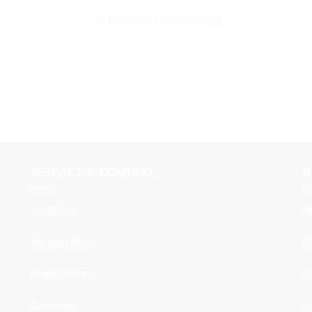
Schnelle Lieferung
abe
Innerhalb von 2 bis 3 Werktagen (DE)
T
en
SERVICE & KONTAKT
R
Kontakt
A
Newsletter
D
Impressum
W
Sitemap
V