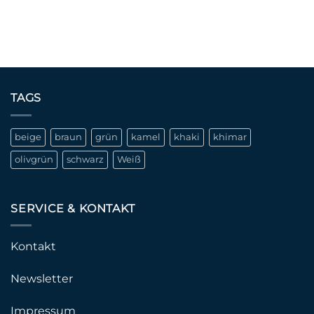
TAGS
beige
braun
grün
kamel
khaki
khimar
olivgrün
schwarz
Weiß
SERVICE & KONTAKT
Kontakt
Newsletter
Impressum