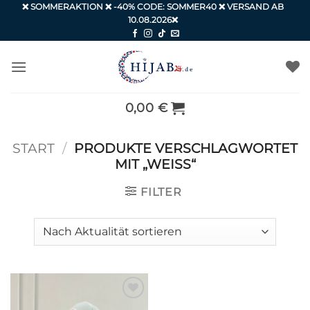
Zum
❌ SOMMERAKTION ❌ -40% CODE: SOMMER40 ❌ VERSAND AB
10.08.2026❌
Inhalt
springen
0,00
€
START
/
PRODUKTE VERSCHLAGWORTET
MIT „WEISS“
FILTER
Auf die