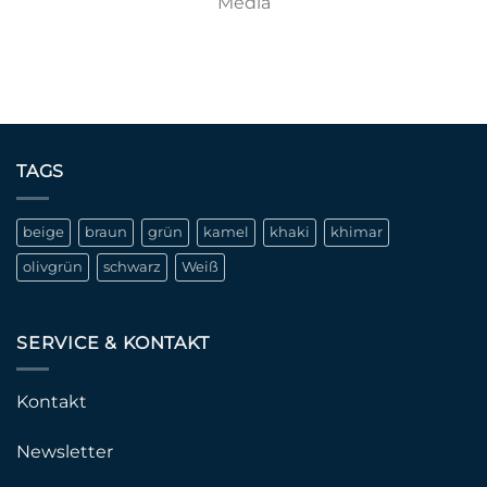
Media
TAGS
beige
braun
grün
kamel
khaki
khimar
olivgrün
schwarz
Weiß
SERVICE & KONTAKT
Kontakt
Newsletter