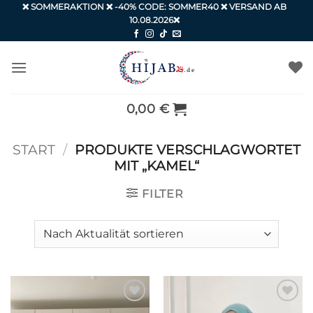
Zum
❌ SOMMERAKTION ❌ -40% CODE: SOMMER40 ❌ VERSAND AB
10.08.2026❌
Inhalt
springen
0,00
€
START
/
PRODUKTE VERSCHLAGWORTET
MIT „KAMEL“
FILTER
Auf die
Auf die