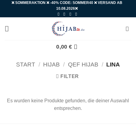
❌ SOMMERAKTION ❌ -40% CODE: SOMMER40 ❌ VERSAND AB
Zum
10.08.2026❌
Inhalt
springen
0,00
€
START
/
HIJAB
/
QEF HIJAB
/
LINA
FILTER
Es wurden keine Produkte gefunden, die deiner Auswahl
entsprechen.